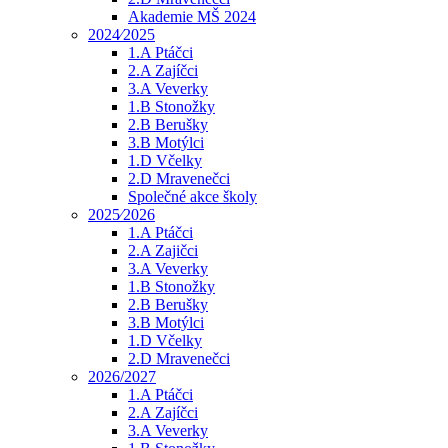
Akademie MŠ 2024
2024⁄2025
1.A Ptáčci
2.A Zajíčci
3.A Veverky
1.B Stonožky
2.B Berušky
3.B Motýlci
1.D Včelky
2.D Mravenečci
Společné akce školy
2025⁄2026
1.A Ptáčci
2.A Zajičci
3.A Veverky
1.B Stonožky
2.B Berušky
3.B Motýlci
1.D Včelky
2.D Mravenečci
2026/2027
1.A Ptáčci
2.A Zajíčci
3.A Veverky