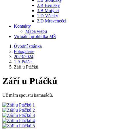
1.B Stonožky
2.B Berušky
3.B Motýlci
1.D Včelky
2.D Mravenečci
Kontakty
Mapa webu
Virtuální prohlídka MŠ
Úvodní stránka
Fotogalerie
2023/2024
1.A Ptáčci
Září u Ptáčků
Září u Ptáčků
Už mám spoustu kamarádů.