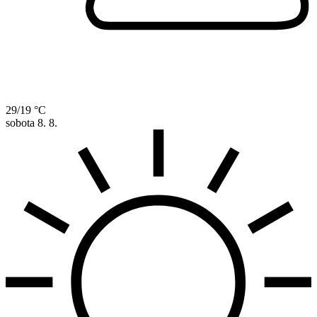
29/19 °C
sobota
8. 8.