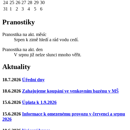
24
25
26
27
28
29
30
31
1
2
3
4
5
6
Pranostiky
Pranostika na akt. měsíc
Srpen k zimě hledí a rád vodu cedí.
Pranostika na akt. den
V srpnu již nelze slunci mnoho věřit.
Aktuality
18.7.2026
Úřední dny
18.6.2026
Zahajujeme koupání ve venkovním bazénu v MŠ
15.6.2026
Úplata k 1.9.2026
15.6.2026
Informace k omezenému provozu v červenci a srpnu
2026