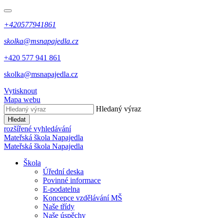
+420577941861
skolka@msnapajedla.cz
+420 577 941 861
skolka@msnapajedla.cz
Vytisknout
Mapa webu
Hledaný výraz
Hledat
rozšířené vyhledávání
Mateřská škola
Napajedla
Mateřská škola
Napajedla
Škola
Úřední deska
Povinné informace
E-podatelna
Koncepce vzdělávání MŠ
Naše třídy
Naše úspěchy