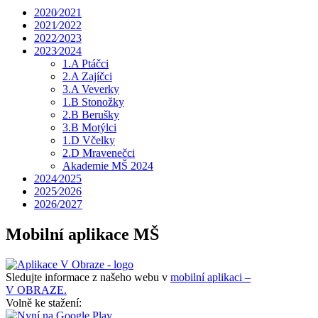
2020⁄2021
2021⁄2022
2022⁄2023
2023⁄2024
1.A Ptáčci
2.A Zajíčci
3.A Veverky
1.B Stonožky
2.B Berušky
3.B Motýlci
1.D Včelky
2.D Mravenečci
Akademie MŠ 2024
2024⁄2025
2025⁄2026
2026/2027
Mobilní aplikace MŠ
Sledujte informace z našeho webu v
mobilní aplikaci –
V OBRAZE.
Volně ke stažení: