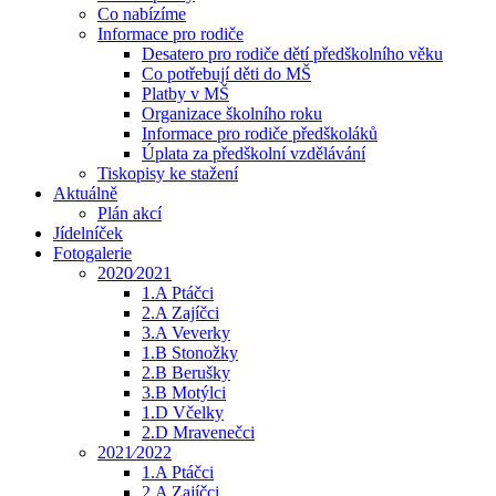
Co nabízíme
Informace pro rodiče
Desatero pro rodiče dětí předškolního věku
Co potřebují děti do MŠ
Platby v MŠ
Organizace školního roku
Informace pro rodiče předškoláků
Úplata za předškolní vzdělávání
Tiskopisy ke stažení
Aktuálně
Plán akcí
Jídelníček
Fotogalerie
2020⁄2021
1.A Ptáčci
2.A Zajíčci
3.A Veverky
1.B Stonožky
2.B Berušky
3.B Motýlci
1.D Včelky
2.D Mravenečci
2021⁄2022
1.A Ptáčci
2.A Zajíčci