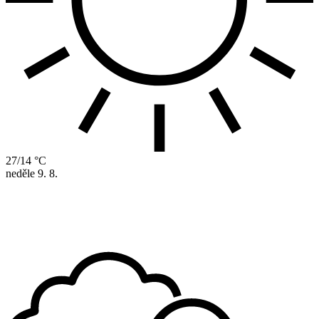
27/14 °C
neděle
9. 8.