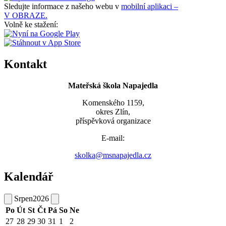
Sledujte informace z našeho webu v
mobilní aplikaci –
V OBRAZE.
Volně ke stažení:
Kontakt
Mateřská škola Napajedla
Komenského 1159,
okres Zlín,
příspěvková organizace
E-mail:
skolka@msnapajedla.cz
Kalendář
Srpen
2026
Po
Út
St
Čt
Pá
So
Ne
27
28
29
30
31
1
2