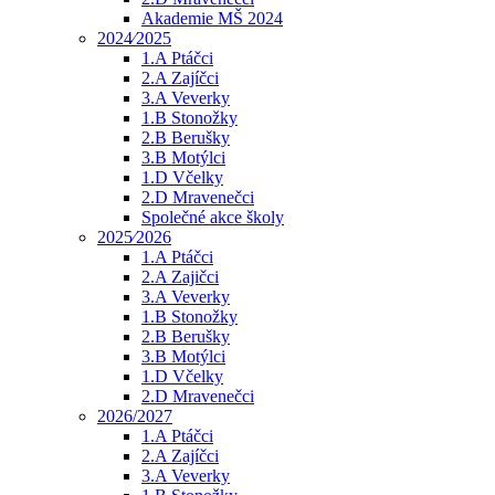
Akademie MŠ 2024
2024⁄2025
1.A Ptáčci
2.A Zajíčci
3.A Veverky
1.B Stonožky
2.B Berušky
3.B Motýlci
1.D Včelky
2.D Mravenečci
Společné akce školy
2025⁄2026
1.A Ptáčci
2.A Zajičci
3.A Veverky
1.B Stonožky
2.B Berušky
3.B Motýlci
1.D Včelky
2.D Mravenečci
2026/2027
1.A Ptáčci
2.A Zajíčci
3.A Veverky