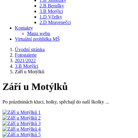
1.B Stonožky
2.B Berušky
3.B Motýlci
1.D Včelky
2.D Mravenečci
Kontakty
Mapa webu
Virtuální prohlídka MŠ
Úvodní stránka
Fotogalerie
2021/2022
3.B Motýlci
Září u Motýlků
Září u Motýlků
Po prázdninách kluci, holky, spěchají do naší školky ...