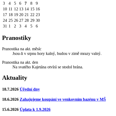
3
4
5
6
7
8
9
10
11
12
13
14
15
16
17
18
19
20
21
22
23
24
25
26
27
28
29
30
31
1
2
3
4
5
6
Pranostiky
Pranostika na akt. měsíc
Jsou-li v srpnu hory kalný, budou v zimě mrazy valný.
Pranostika na akt. den
Na svatého Kajetána otvírá se stodol brána.
Aktuality
18.7.2026
Úřední dny
18.6.2026
Zahajujeme koupání ve venkovním bazénu v MŠ
15.6.2026
Úplata k 1.9.2026