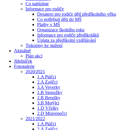
Co nabízíme
Informace pro rodiče
Desatero pro rodiče dětí předškolního věku
Co potřebují děti do MŠ
Platby v MŠ
Organizace školního roku
Informace pro rodiče předškoláků
Úplata za předškolní vzdělávání
Tiskopisy ke stažení
Aktuálně
Plán akcí
Jídelníček
Fotogalerie
2020⁄2021
1.A Ptáčci
2.A Zajíčci
3.A Veverky
1.B Stonožky
2.B Berušky
3.B Motýlci
1.D Včelky
2.D Mravenečci
2021⁄2022
1.A Ptáčci
2.A Zajíčci