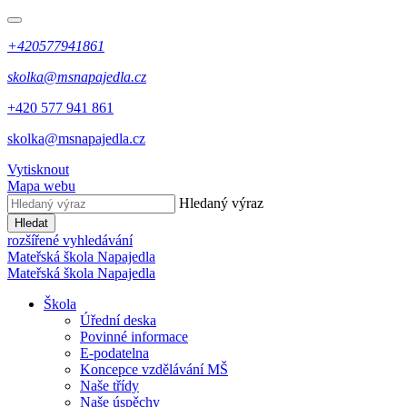
+420577941861
skolka@msnapajedla.cz
+420 577 941 861
skolka@msnapajedla.cz
Vytisknout
Mapa webu
Hledaný výraz
Hledat
rozšířené vyhledávání
Mateřská škola
Napajedla
Mateřská škola
Napajedla
Škola
Úřední deska
Povinné informace
E-podatelna
Koncepce vzdělávání MŠ
Naše třídy
Naše úspěchy