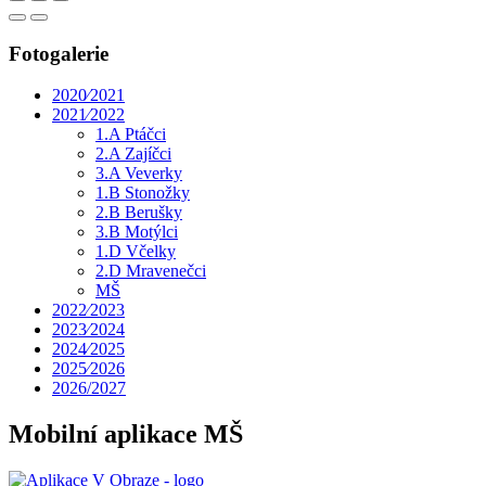
Fotogalerie
2020⁄2021
2021⁄2022
1.A Ptáčci
2.A Zajíčci
3.A Veverky
1.B Stonožky
2.B Berušky
3.B Motýlci
1.D Včelky
2.D Mravenečci
MŠ
2022⁄2023
2023⁄2024
2024⁄2025
2025⁄2026
2026/2027
Mobilní aplikace MŠ