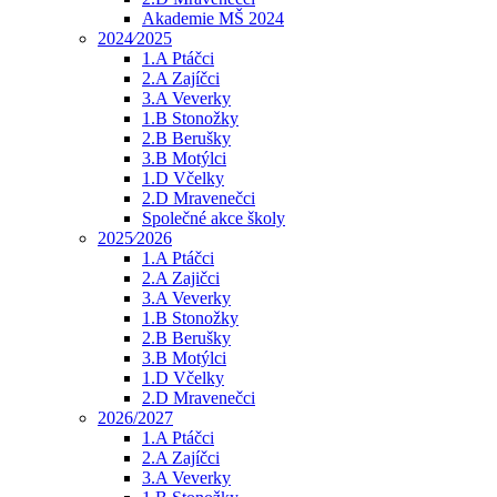
Akademie MŠ 2024
2024⁄2025
1.A Ptáčci
2.A Zajíčci
3.A Veverky
1.B Stonožky
2.B Berušky
3.B Motýlci
1.D Včelky
2.D Mravenečci
Společné akce školy
2025⁄2026
1.A Ptáčci
2.A Zajičci
3.A Veverky
1.B Stonožky
2.B Berušky
3.B Motýlci
1.D Včelky
2.D Mravenečci
2026/2027
1.A Ptáčci
2.A Zajíčci
3.A Veverky