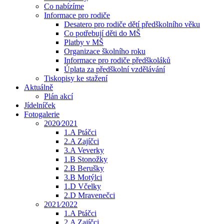
Co nabízíme
Informace pro rodiče
Desatero pro rodiče dětí předškolního věku
Co potřebují děti do MŠ
Platby v MŠ
Organizace školního roku
Informace pro rodiče předškoláků
Úplata za předškolní vzdělávání
Tiskopisy ke stažení
Aktuálně
Plán akcí
Jídelníček
Fotogalerie
2020⁄2021
1.A Ptáčci
2.A Zajíčci
3.A Veverky
1.B Stonožky
2.B Berušky
3.B Motýlci
1.D Včelky
2.D Mravenečci
2021⁄2022
1.A Ptáčci
2.A Zajíčci