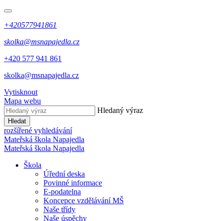
+420577941861
skolka@msnapajedla.cz
+420 577 941 861
skolka@msnapajedla.cz
Vytisknout
Mapa webu
Hledaný výraz
Hledat
rozšířené vyhledávání
Mateřská škola
Napajedla
Mateřská škola
Napajedla
Škola
Úřední deska
Povinné informace
E-podatelna
Koncepce vzdělávání MŠ
Naše třídy
Naše úspěchy