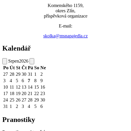
Komenského 1159,
okres Zlín,
příspěvková organizace
E-mail:
skolka@msnapajedla.cz
Kalendář
Srpen
2026
Po
Út
St
Čt
Pá
So
Ne
27
28
29
30
31
1
2
3
4
5
6
7
8
9
10
11
12
13
14
15
16
17
18
19
20
21
22
23
24
25
26
27
28
29
30
31
1
2
3
4
5
6
Pranostiky